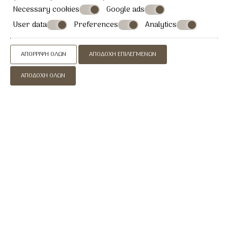
Necessary cookies
Google ads
User data
Preferences
Analytics
ΑΠΌΡΡΙΨΗ ΌΛΩΝ
ΑΠΟΔΟΧΉ ΕΠΙΛΕΓΜΈΝΩΝ
Κάντε κράτηση
ΑΠΟΔΟΧΉ ΌΛΩΝ
ΖΉΤΗΣΗ
ΚΆΝΤΕ ΚΡΆΤΗΣΗ
» Σχετικά
» Τοποθεσία
» Βίλλες
» Κάντε Κράτηση
ΕΠΙΚΟΙΝΩΝΉΣΤΕ ΜΑΖΊ ΜΑΣ
Afrodite Boutique Hotel & Paros Afrodite