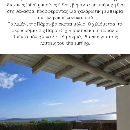
ιδιωτικές infinity πισίνες ή Spa, βεράντα με υπέροχη θέα
στη θάλασσα, προσφέροντας μια χαλαρωτική εμπειρία
του ελληνικού καλοκαιριού.
Το λιμάνι της Πάρου βρίσκεται μόλις 10 χιλιόμετρα, το
αεροδρόμιο της Πάρου 5 χιλιόμετρα και η παραλία
Πούντα μόλις λίγα λεπτά μακριά, ιδανική για τους
λάτρεις του kite surfing.
Μια τέλεια απόδραση κοντά στην
παραλία
Λίγα μέτρα από τις βίλες και σε κοντινή απόσταση
με τα πόδια, εκτός από τις όμορφες παραλίες που
βρίσκονται πολύ κοντά, θα βρείτε παραδοσιακές