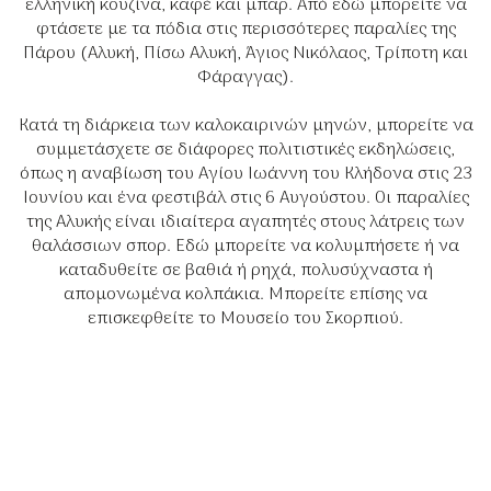
ελληνική κουζίνα, καφέ και μπαρ. Από εδώ μπορείτε να
φτάσετε με τα πόδια στις περισσότερες παραλίες της
Πάρου (Αλυκή, Πίσω Αλυκή, Άγιος Νικόλαος, Τρίποτη και
Φάραγγας).
Κατά τη διάρκεια των καλοκαιρινών μηνών, μπορείτε να
συμμετάσχετε σε διάφορες πολιτιστικές εκδηλώσεις,
όπως η αναβίωση του Αγίου Ιωάννη του Κλήδονα στις 23
Ιουνίου και ένα φεστιβάλ στις 6 Αυγούστου. Οι παραλίες
της Αλυκής είναι ιδιαίτερα αγαπητές στους λάτρεις των
θαλάσσιων σπορ. Εδώ μπορείτε να κολυμπήσετε ή να
καταδυθείτε σε βαθιά ή ρηχά, πολυσύχναστα ή
απομονωμένα κολπάκια. Μπορείτε επίσης να
επισκεφθείτε το Μουσείο του Σκορπιού.
Πώς να φτάσετε στη βίλα
Το κτίριο αυτό βρίσκεται σε απόσταση 150 μέτρων
από την παραλία Άγιος Νικόλαος στην Αλυκή και
900 μέτρων από την κεντρική παραλία της Αλυκής.