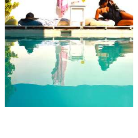
βρίσκονται πολύ κοντά στο ξενοδοχείο, θα
βρείτε παραδοσιακές ταβέρνες, εστιατόρια,
καταστήματα, μπαρ, διάφορες υπηρεσίες,
δραστηριότητες αναψυχής και θαλάσσια σπορ
(surf, kite surfing, snorkeling, καταδύσεις), όλα
μέσα σε ένα ασφαλές περιβάλλον. Όλα αυτά
συνδυάζονται για να κάνουν τις διακοπές σας
μοναδικές και τη διαμονή σας πραγματικά
ευχάριστη και χαλαρωτική.