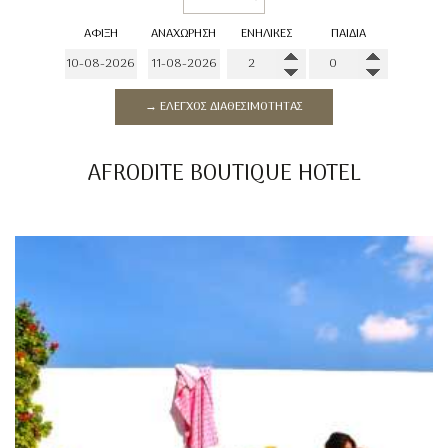
ΆΦΙΞΗ
ΑΝΑΧΏΡΗΣΗ
ΕΝΉΛΙΚΕΣ
ΠΑΙΔΙΆ
→ ΈΛΕΓΧΟΣ ΔΙΑΘΕΣΙΜΌΤΗΤΑΣ
AFRODITE BOUTIQUE HOTEL
Μια τέλεια απόδραση κοντά
στην παραλία
Πέρα από τις όμορφες παραλίες που