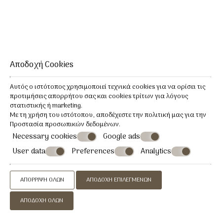
ΚΆΝΤΕ ΚΡΆΤΗΣΗ
Αποδοχή Cookies
Αυτός ο ιστότοπος χρησιμοποιεί τεχνικά cookies για να ορίσει τις
προτιμήσεις απορρήτου σας και cookies τρίτων για λόγους
στατιστικής ή marketing.
Με τη χρήση του ιστότοπου, αποδέχεστε την πολιτική μας για την
Προστασία προσωπικών δεδομένων
.
Necessary cookies
Google ads
User data
Preferences
Analytics
ΑΠΌΡΡΙΨΗ ΌΛΩΝ
ΑΠΟΔΟΧΉ ΕΠΙΛΕΓΜΈΝΩΝ
Διαμέρισμα δύο υπνοδωματίων για 4
ΑΠΟΔΟΧΉ ΌΛΩΝ
άτομα